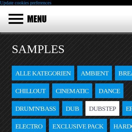
Update cookies preferences
SAMPLES
ALLE KATEGORIEN
AMBIENT
BRE
CHILLOUT
CINEMATIC
DANCE
DRUM'N'BASS
DUB
DUBSTEP
E
ELECTRO
EXCLUSIVE PACK
HARD