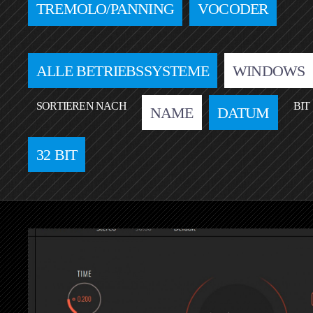
TREMOLO/PANNING
VOCODER
ALLE BETRIEBSSYSTEME
WINDOWS
SORTIEREN NACH
BIT
NAME
DATUM
32 BIT