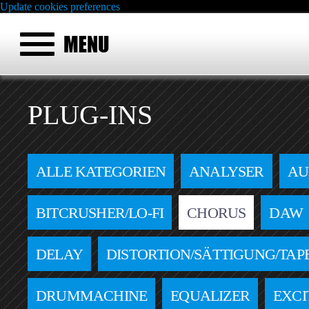
Update cookies preferences
PLUG-INS
ALLE KATEGORIEN
ANALYSER
AU
BITCRUSHER/LO-FI
CHORUS
DAW
DELAY
DISTORTION/SÄTTIGUNG/TAP
DRUMMACHINE
EQUALIZER
EXCI