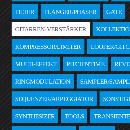
FILTER
FLANGER/PHASER
GATE
GITARREN-VERSTÄRKER
KOLLEKTI
KOMPRESSOR/LIMITER
LOOPER/GIT
MULTI-EFFEKT
PITCH'N'TIME
REV
RINGMODULATION
SAMPLER/SAMPL
SEQUENZER/ARPEGGIATOR
SONSTIG
SYNTHESIZER
TOOLS
TRANSIENTE