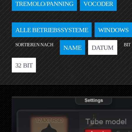
TREMOLO/PANNING
VOCODER
ALLE BETRIEBSSYSTEME
WINDOWS
SORTIEREN NACH
BIT
NAME
DATUM
32 BIT